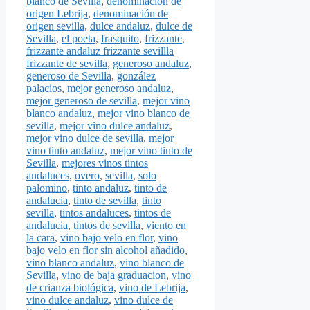
blanco de Sevilla
,
denominación de
origen Lebrija
,
denominación de
origen sevilla
,
dulce andaluz
,
dulce de
Sevilla
,
el poeta
,
frasquito
,
frizzante
,
frizzante andaluz frizzante sevillla
frizzante de sevilla
,
generoso andaluz
,
generoso de Sevilla
,
gonzález
palacios
,
mejor generoso andaluz
,
mejor generoso de sevilla
,
mejor vino
blanco andaluz
,
mejor vino blanco de
sevilla
,
mejor vino dulce andaluz
,
mejor vino dulce de sevilla
,
mejor
vino tinto andaluz
,
mejor vino tinto de
Sevilla
,
mejores vinos tintos
andaluces
,
overo
,
sevilla
,
solo
palomino
,
tinto andaluz
,
tinto de
andalucia
,
tinto de sevilla
,
tinto
sevilla
,
tintos andaluces
,
tintos de
andalucia
,
tintos de sevilla
,
viento en
la cara
,
vino bajo velo en flor
,
vino
bajo velo en flor sin alcohol añadido
,
vino blanco andaluz
,
vino blanco de
Sevilla
,
vino de baja graduacion
,
vino
de crianza biológica
,
vino de Lebrija
,
vino dulce andaluz
,
vino dulce de