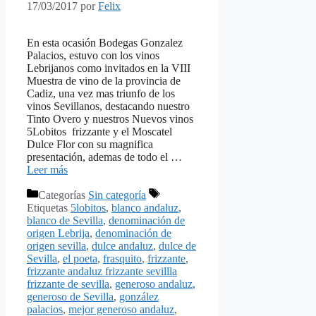
17/03/2017
por
Felix
En esta ocasión Bodegas Gonzalez
Palacios, estuvo con los vinos
Lebrijanos como invitados en la VIII
Muestra de vino de la provincia de
Cadiz, una vez mas triunfo de los
vinos Sevillanos, destacando nuestro
Tinto Overo y nuestros Nuevos vinos
5Lobitos frizzante y el Moscatel
Dulce Flor con su magnifica
presentación, ademas de todo el …
Leer más
Categorías
Sin categoría
Etiquetas
5lobitos
,
blanco andaluz
,
blanco de Sevilla
,
denominación de
origen Lebrija
,
denominación de
origen sevilla
,
dulce andaluz
,
dulce de
Sevilla
,
el poeta
,
frasquito
,
frizzante
,
frizzante andaluz frizzante sevillla
frizzante de sevilla
,
generoso andaluz
,
generoso de Sevilla
,
gonzález
palacios
,
mejor generoso andaluz
,