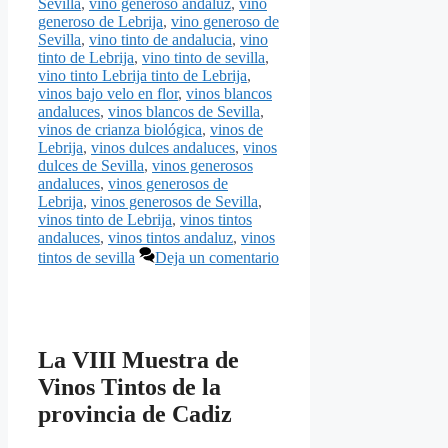
Sevilla
,
vino generoso andaluz
,
vino
generoso de Lebrija
,
vino generoso de
Sevilla
,
vino tinto de andalucia
,
vino
tinto de Lebrija
,
vino tinto de sevilla
,
vino tinto Lebrija tinto de Lebrija
,
vinos bajo velo en flor
,
vinos blancos
andaluces
,
vinos blancos de Sevilla
,
vinos de crianza biológica
,
vinos de
Lebrija
,
vinos dulces andaluces
,
vinos
dulces de Sevilla
,
vinos generosos
andaluces
,
vinos generosos de
Lebrija
,
vinos generosos de Sevilla
,
vinos tinto de Lebrija
,
vinos tintos
andaluces
,
vinos tintos andaluz
,
vinos
tintos de sevilla
Deja un comentario
La VIII Muestra de
Vinos Tintos de la
provincia de Cadiz