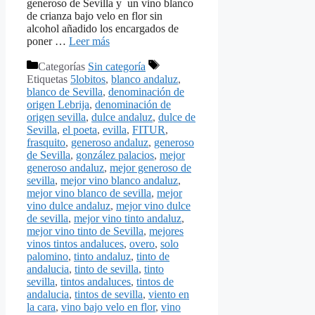
generoso de Sevilla y un vino blanco
de crianza bajo velo en flor sin
alcohol añadido los encargados de
poner …
Leer más
Categorías
Sin categoría
Etiquetas
5lobitos
,
blanco andaluz
,
blanco de Sevilla
,
denominación de
origen Lebrija
,
denominación de
origen sevilla
,
dulce andaluz
,
dulce de
Sevilla
,
el poeta
,
evilla
,
FITUR
,
frasquito
,
generoso andaluz
,
generoso
de Sevilla
,
gonzález palacios
,
mejor
generoso andaluz
,
mejor generoso de
sevilla
,
mejor vino blanco andaluz
,
mejor vino blanco de sevilla
,
mejor
vino dulce andaluz
,
mejor vino dulce
de sevilla
,
mejor vino tinto andaluz
,
mejor vino tinto de Sevilla
,
mejores
vinos tintos andaluces
,
overo
,
solo
palomino
,
tinto andaluz
,
tinto de
andalucia
,
tinto de sevilla
,
tinto
sevilla
,
tintos andaluces
,
tintos de
andalucia
,
tintos de sevilla
,
viento en
la cara
,
vino bajo velo en flor
,
vino