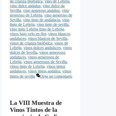
de crianza biológica
,
vino de Lebrija
,
vino dulce andaluz
,
vino dulce de
Sevilla
,
vino generoso andaluz
,
vino
generoso de Lebrija
,
vino generoso de
Sevilla
,
vino tinto de andalucia
,
vino
tinto de Lebrija
,
vino tinto de sevilla
,
vino tinto Lebrija tinto de Lebrija
,
vinos bajo velo en flor
,
vinos blancos
andaluces
,
vinos blancos de Sevilla
,
vinos de crianza biológica
,
vinos de
Lebrija
,
vinos dulces andaluces
,
vinos
dulces de Sevilla
,
vinos generosos
andaluces
,
vinos generosos de
Lebrija
,
vinos generosos de Sevilla
,
vinos tinto de Lebrija
,
vinos tintos
andaluces
,
vinos tintos andaluz
,
vinos
tintos de sevilla
Deja un comentario
La VIII Muestra de
Vinos Tintos de la