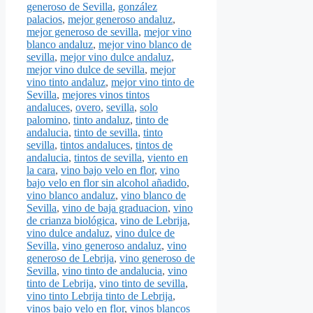
generoso de Sevilla
,
gonzález
palacios
,
mejor generoso andaluz
,
mejor generoso de sevilla
,
mejor vino
blanco andaluz
,
mejor vino blanco de
sevilla
,
mejor vino dulce andaluz
,
mejor vino dulce de sevilla
,
mejor
vino tinto andaluz
,
mejor vino tinto de
Sevilla
,
mejores vinos tintos
andaluces
,
overo
,
sevilla
,
solo
palomino
,
tinto andaluz
,
tinto de
andalucia
,
tinto de sevilla
,
tinto
sevilla
,
tintos andaluces
,
tintos de
andalucia
,
tintos de sevilla
,
viento en
la cara
,
vino bajo velo en flor
,
vino
bajo velo en flor sin alcohol añadido
,
vino blanco andaluz
,
vino blanco de
Sevilla
,
vino de baja graduacion
,
vino
de crianza biológica
,
vino de Lebrija
,
vino dulce andaluz
,
vino dulce de
Sevilla
,
vino generoso andaluz
,
vino
generoso de Lebrija
,
vino generoso de
Sevilla
,
vino tinto de andalucia
,
vino
tinto de Lebrija
,
vino tinto de sevilla
,
vino tinto Lebrija tinto de Lebrija
,
vinos bajo velo en flor
,
vinos blancos