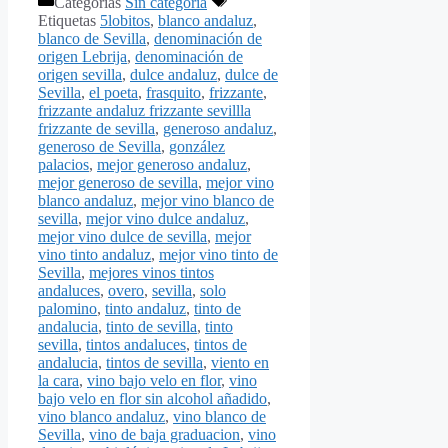
Categorías
Sin categoría
Etiquetas
5lobitos
,
blanco andaluz
,
blanco de Sevilla
,
denominación de
origen Lebrija
,
denominación de
origen sevilla
,
dulce andaluz
,
dulce de
Sevilla
,
el poeta
,
frasquito
,
frizzante
,
frizzante andaluz frizzante sevillla
frizzante de sevilla
,
generoso andaluz
,
generoso de Sevilla
,
gonzález
palacios
,
mejor generoso andaluz
,
mejor generoso de sevilla
,
mejor vino
blanco andaluz
,
mejor vino blanco de
sevilla
,
mejor vino dulce andaluz
,
mejor vino dulce de sevilla
,
mejor
vino tinto andaluz
,
mejor vino tinto de
Sevilla
,
mejores vinos tintos
andaluces
,
overo
,
sevilla
,
solo
palomino
,
tinto andaluz
,
tinto de
andalucia
,
tinto de sevilla
,
tinto
sevilla
,
tintos andaluces
,
tintos de
andalucia
,
tintos de sevilla
,
viento en
la cara
,
vino bajo velo en flor
,
vino
bajo velo en flor sin alcohol añadido
,
vino blanco andaluz
,
vino blanco de
Sevilla
,
vino de baja graduacion
,
vino