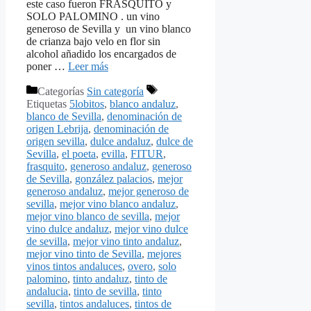
este caso fueron FRASQUITO y
SOLO PALOMINO . un vino
generoso de Sevilla y un vino blanco
de crianza bajo velo en flor sin
alcohol añadido los encargados de
poner …
Leer más
Categorías
Sin categoría
Etiquetas
5lobitos
,
blanco andaluz
,
blanco de Sevilla
,
denominación de
origen Lebrija
,
denominación de
origen sevilla
,
dulce andaluz
,
dulce de
Sevilla
,
el poeta
,
evilla
,
FITUR
,
frasquito
,
generoso andaluz
,
generoso
de Sevilla
,
gonzález palacios
,
mejor
generoso andaluz
,
mejor generoso de
sevilla
,
mejor vino blanco andaluz
,
mejor vino blanco de sevilla
,
mejor
vino dulce andaluz
,
mejor vino dulce
de sevilla
,
mejor vino tinto andaluz
,
mejor vino tinto de Sevilla
,
mejores
vinos tintos andaluces
,
overo
,
solo
palomino
,
tinto andaluz
,
tinto de
andalucia
,
tinto de sevilla
,
tinto
sevilla
,
tintos andaluces
,
tintos de