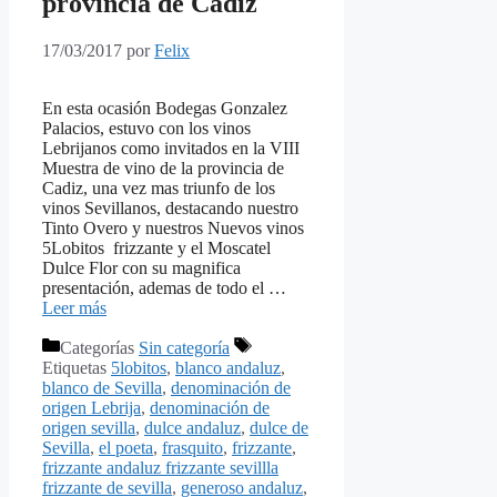
provincia de Cadiz
17/03/2017
por
Felix
En esta ocasión Bodegas Gonzalez
Palacios, estuvo con los vinos
Lebrijanos como invitados en la VIII
Muestra de vino de la provincia de
Cadiz, una vez mas triunfo de los
vinos Sevillanos, destacando nuestro
Tinto Overo y nuestros Nuevos vinos
5Lobitos frizzante y el Moscatel
Dulce Flor con su magnifica
presentación, ademas de todo el …
Leer más
Categorías
Sin categoría
Etiquetas
5lobitos
,
blanco andaluz
,
blanco de Sevilla
,
denominación de
origen Lebrija
,
denominación de
origen sevilla
,
dulce andaluz
,
dulce de
Sevilla
,
el poeta
,
frasquito
,
frizzante
,
frizzante andaluz frizzante sevillla
frizzante de sevilla
,
generoso andaluz
,