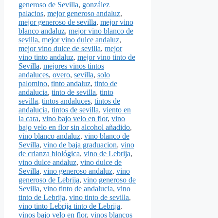
generoso de Sevilla
,
gonzález
palacios
,
mejor generoso andaluz
,
mejor generoso de sevilla
,
mejor vino
blanco andaluz
,
mejor vino blanco de
sevilla
,
mejor vino dulce andaluz
,
mejor vino dulce de sevilla
,
mejor
vino tinto andaluz
,
mejor vino tinto de
Sevilla
,
mejores vinos tintos
andaluces
,
overo
,
sevilla
,
solo
palomino
,
tinto andaluz
,
tinto de
andalucia
,
tinto de sevilla
,
tinto
sevilla
,
tintos andaluces
,
tintos de
andalucia
,
tintos de sevilla
,
viento en
la cara
,
vino bajo velo en flor
,
vino
bajo velo en flor sin alcohol añadido
,
vino blanco andaluz
,
vino blanco de
Sevilla
,
vino de baja graduacion
,
vino
de crianza biológica
,
vino de Lebrija
,
vino dulce andaluz
,
vino dulce de
Sevilla
,
vino generoso andaluz
,
vino
generoso de Lebrija
,
vino generoso de
Sevilla
,
vino tinto de andalucia
,
vino
tinto de Lebrija
,
vino tinto de sevilla
,
vino tinto Lebrija tinto de Lebrija
,
vinos bajo velo en flor
,
vinos blancos