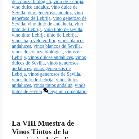
de crianza biológica
,
vino de Lebrija
,
vino dulce andaluz
,
vino dulce de
Sevilla
,
vino generoso andaluz
,
vino
generoso de Lebrija
,
vino generoso de
Sevilla
,
vino tinto de andalucia
,
vino
tinto de Lebrija
,
vino tinto de sevilla
,
vino tinto Lebrija tinto de Lebrija
,
vinos bajo velo en flor
,
vinos blancos
andaluces
,
vinos blancos de Sevilla
,
vinos de crianza biológica
,
vinos de
Lebrija
,
vinos dulces andaluces
,
vinos
dulces de Sevilla
,
vinos generosos
andaluces
,
vinos generosos de
Lebrija
,
vinos generosos de Sevilla
,
vinos tinto de Lebrija
,
vinos tintos
andaluces
,
vinos tintos andaluz
,
vinos
tintos de sevilla
Deja un comentario
La VIII Muestra de
Vinos Tintos de la