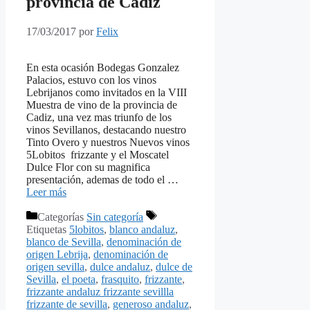
provincia de Cadiz
17/03/2017
por
Felix
En esta ocasión Bodegas Gonzalez
Palacios, estuvo con los vinos
Lebrijanos como invitados en la VIII
Muestra de vino de la provincia de
Cadiz, una vez mas triunfo de los
vinos Sevillanos, destacando nuestro
Tinto Overo y nuestros Nuevos vinos
5Lobitos frizzante y el Moscatel
Dulce Flor con su magnifica
presentación, ademas de todo el …
Leer más
Categorías
Sin categoría
Etiquetas
5lobitos
,
blanco andaluz
,
blanco de Sevilla
,
denominación de
origen Lebrija
,
denominación de
origen sevilla
,
dulce andaluz
,
dulce de
Sevilla
,
el poeta
,
frasquito
,
frizzante
,
frizzante andaluz frizzante sevillla
frizzante de sevilla
,
generoso andaluz
,