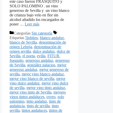
este caso fueron FRASQUITO y
SOLO PALOMINO . un vino
generoso de Sevilla y un vino blanco
de crianza bajo velo en flor sin
alcohol añadido los encargados de
poner …
Leer más
Categorías
Sin categoría
Etiquetas
5lobitos
,
blanco andaluz
,
blanco de Sevilla
,
denominación de
origen Lebrija
,
denominación de
origen sevilla
,
dulce andaluz
,
dulce de
Sevilla
,
el poeta
,
evilla
,
FITUR
,
frasquito
,
generoso andaluz
,
generoso
de Sevilla
,
gonzález palacios
,
mejor
generoso andaluz
,
mejor generoso de
sevilla
,
mejor vino blanco andaluz
,
mejor vino blanco de sevilla
,
mejor
vino dulce andaluz
,
mejor vino dulce
de sevilla
,
mejor vino tinto andaluz
,
mejor vino tinto de Sevilla
,
mejores
vinos tintos andaluces
,
overo
,
solo
palomino
,
tinto andaluz
,
tinto de
andalucia
,
tinto de sevilla
,
tinto
sevilla
,
tintos andaluces
,
tintos de