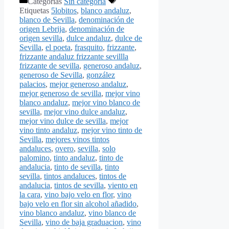
Categorías
Sin categoría
Etiquetas
5lobitos
,
blanco andaluz
,
blanco de Sevilla
,
denominación de
origen Lebrija
,
denominación de
origen sevilla
,
dulce andaluz
,
dulce de
Sevilla
,
el poeta
,
frasquito
,
frizzante
,
frizzante andaluz frizzante sevillla
frizzante de sevilla
,
generoso andaluz
,
generoso de Sevilla
,
gonzález
palacios
,
mejor generoso andaluz
,
mejor generoso de sevilla
,
mejor vino
blanco andaluz
,
mejor vino blanco de
sevilla
,
mejor vino dulce andaluz
,
mejor vino dulce de sevilla
,
mejor
vino tinto andaluz
,
mejor vino tinto de
Sevilla
,
mejores vinos tintos
andaluces
,
overo
,
sevilla
,
solo
palomino
,
tinto andaluz
,
tinto de
andalucia
,
tinto de sevilla
,
tinto
sevilla
,
tintos andaluces
,
tintos de
andalucia
,
tintos de sevilla
,
viento en
la cara
,
vino bajo velo en flor
,
vino
bajo velo en flor sin alcohol añadido
,
vino blanco andaluz
,
vino blanco de
Sevilla
,
vino de baja graduacion
,
vino