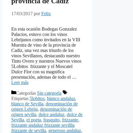
provincia de Cadiz
17/03/2017
por
Felix
En esta ocasión Bodegas Gonzalez
Palacios, estuvo con los vinos
Lebrijanos como invitados en la VIII
Muestra de vino de la provincia de
Cadiz, una vez mas triunfo de los
vinos Sevillanos, destacando nuestro
Tinto Overo y nuestros Nuevos vinos
5Lobitos frizzante y el Moscatel
Dulce Flor con su magnifica
presentación, ademas de todo el …
Leer más
Categorías
Sin categoría
Etiquetas
5lobitos
,
blanco andaluz
,
blanco de Sevilla
,
denominación de
origen Lebrija
,
denominación de
origen sevilla
,
dulce andaluz
,
dulce de
Sevilla
,
el poeta
,
frasquito
,
frizzante
,
frizzante andaluz frizzante sevillla
frizzante de sevilla
,
generoso andaluz
,