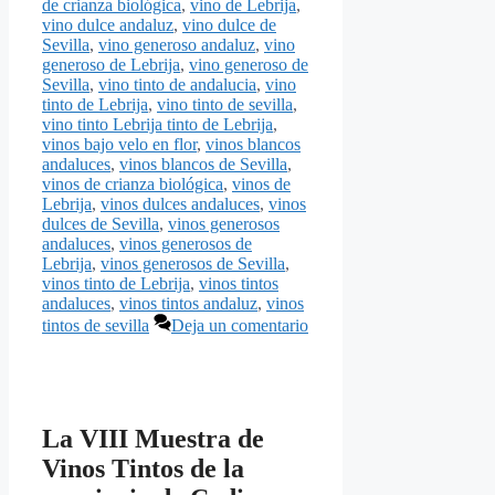
de crianza biológica
,
vino de Lebrija
,
vino dulce andaluz
,
vino dulce de
Sevilla
,
vino generoso andaluz
,
vino
generoso de Lebrija
,
vino generoso de
Sevilla
,
vino tinto de andalucia
,
vino
tinto de Lebrija
,
vino tinto de sevilla
,
vino tinto Lebrija tinto de Lebrija
,
vinos bajo velo en flor
,
vinos blancos
andaluces
,
vinos blancos de Sevilla
,
vinos de crianza biológica
,
vinos de
Lebrija
,
vinos dulces andaluces
,
vinos
dulces de Sevilla
,
vinos generosos
andaluces
,
vinos generosos de
Lebrija
,
vinos generosos de Sevilla
,
vinos tinto de Lebrija
,
vinos tintos
andaluces
,
vinos tintos andaluz
,
vinos
tintos de sevilla
Deja un comentario
La VIII Muestra de
Vinos Tintos de la