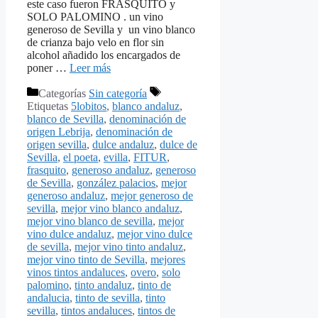
este caso fueron FRASQUITO y
SOLO PALOMINO . un vino
generoso de Sevilla y un vino blanco
de crianza bajo velo en flor sin
alcohol añadido los encargados de
poner …
Leer más
Categorías
Sin categoría
Etiquetas
5lobitos
,
blanco andaluz
,
blanco de Sevilla
,
denominación de
origen Lebrija
,
denominación de
origen sevilla
,
dulce andaluz
,
dulce de
Sevilla
,
el poeta
,
evilla
,
FITUR
,
frasquito
,
generoso andaluz
,
generoso
de Sevilla
,
gonzález palacios
,
mejor
generoso andaluz
,
mejor generoso de
sevilla
,
mejor vino blanco andaluz
,
mejor vino blanco de sevilla
,
mejor
vino dulce andaluz
,
mejor vino dulce
de sevilla
,
mejor vino tinto andaluz
,
mejor vino tinto de Sevilla
,
mejores
vinos tintos andaluces
,
overo
,
solo
palomino
,
tinto andaluz
,
tinto de
andalucia
,
tinto de sevilla
,
tinto
sevilla
,
tintos andaluces
,
tintos de