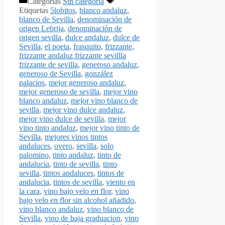
Categorías
Sin categoría
Etiquetas
5lobitos
,
blanco andaluz
,
blanco de Sevilla
,
denominación de
origen Lebrija
,
denominación de
origen sevilla
,
dulce andaluz
,
dulce de
Sevilla
,
el poeta
,
frasquito
,
frizzante
,
frizzante andaluz frizzante sevillla
frizzante de sevilla
,
generoso andaluz
,
generoso de Sevilla
,
gonzález
palacios
,
mejor generoso andaluz
,
mejor generoso de sevilla
,
mejor vino
blanco andaluz
,
mejor vino blanco de
sevilla
,
mejor vino dulce andaluz
,
mejor vino dulce de sevilla
,
mejor
vino tinto andaluz
,
mejor vino tinto de
Sevilla
,
mejores vinos tintos
andaluces
,
overo
,
sevilla
,
solo
palomino
,
tinto andaluz
,
tinto de
andalucia
,
tinto de sevilla
,
tinto
sevilla
,
tintos andaluces
,
tintos de
andalucia
,
tintos de sevilla
,
viento en
la cara
,
vino bajo velo en flor
,
vino
bajo velo en flor sin alcohol añadido
,
vino blanco andaluz
,
vino blanco de
Sevilla
,
vino de baja graduacion
,
vino