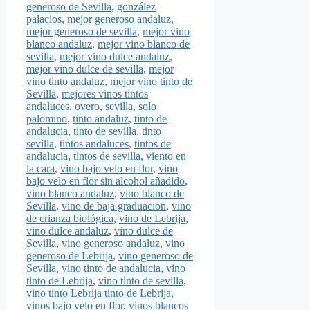
generoso de Sevilla
,
gonzález
palacios
,
mejor generoso andaluz
,
mejor generoso de sevilla
,
mejor vino
blanco andaluz
,
mejor vino blanco de
sevilla
,
mejor vino dulce andaluz
,
mejor vino dulce de sevilla
,
mejor
vino tinto andaluz
,
mejor vino tinto de
Sevilla
,
mejores vinos tintos
andaluces
,
overo
,
sevilla
,
solo
palomino
,
tinto andaluz
,
tinto de
andalucia
,
tinto de sevilla
,
tinto
sevilla
,
tintos andaluces
,
tintos de
andalucia
,
tintos de sevilla
,
viento en
la cara
,
vino bajo velo en flor
,
vino
bajo velo en flor sin alcohol añadido
,
vino blanco andaluz
,
vino blanco de
Sevilla
,
vino de baja graduacion
,
vino
de crianza biológica
,
vino de Lebrija
,
vino dulce andaluz
,
vino dulce de
Sevilla
,
vino generoso andaluz
,
vino
generoso de Lebrija
,
vino generoso de
Sevilla
,
vino tinto de andalucia
,
vino
tinto de Lebrija
,
vino tinto de sevilla
,
vino tinto Lebrija tinto de Lebrija
,
vinos bajo velo en flor
,
vinos blancos